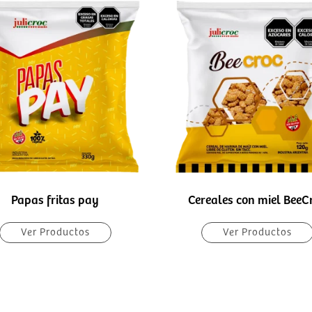
This
t
product
has
le
multiple
ts.
variants.
The
s
options
may
be
chosen
on
the
Papas fritas pay
Cereales con miel BeeC
t
product
Ver Productos
Ver Productos
page